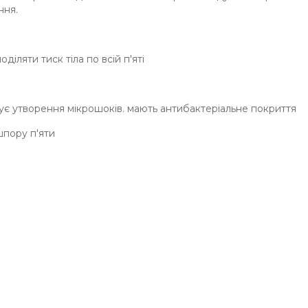
ння.
іляти тиск тіла по всій п'яті
шує утворення мікрошоків. мають антибактеріальне покриття
шпору п'яти