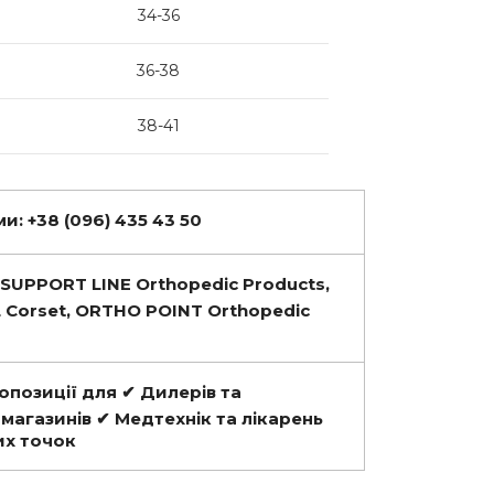
34-36
36-38
38-41
и: +38 (096) 435 43 50
SUPPORT LINE Orthopedic Products,
Corset, ORTHO POINT Orthopedic
ропозиції для ✔ Дилерів та
-магазинів ✔ Медтехнік та лікарень
их точок