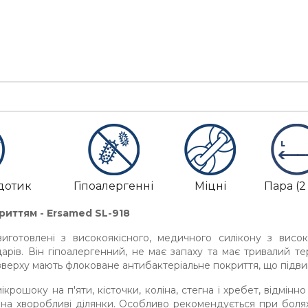
дотик
Гіпоалергенні
Міцні
Пара (2 
риттям - Ersamed SL-918
 виготовлені з високоякісного, медичного силікону з вис
арів. Він гіпоалергенний, не має запаху та має тривалий те
 зверху мають флоковане антибактеріальне покриття, що підв
ікрошоку на п'яти, кісточки, коліна, стегна і хребет, відмі
 на хворобливі ділянки. Особливо рекомендується при болях,