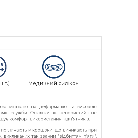
шт.)
Медичний силікон
окою міцністю на деформацію та високою
рмін служби. Оскільки він непористий і не
ищує комфорт використання підп'ятників.
нно поглинають мікрошоки, що виникають при
 викликаних так званим "відбиттям п'яти",