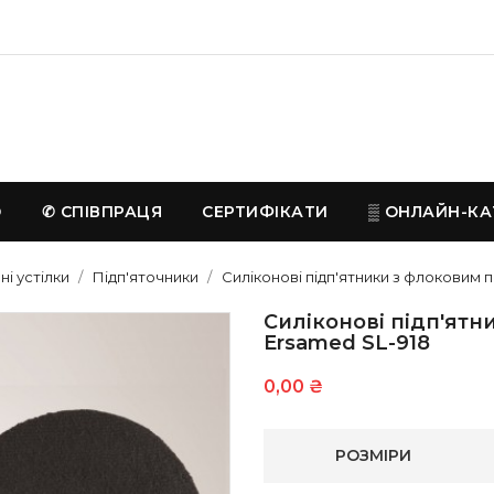
D
✆ СПІВПРАЦЯ
СЕРТИФІКАТИ
▒ ОНЛАЙН-КА
і устілки
Підп'яточники
Силіконові підп'ятники з флоковим 
Силіконові підп'ятн
Ersamed SL-918
0,00 ₴
РОЗМІРИ