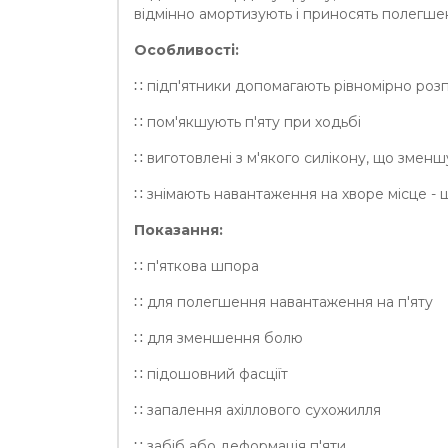
відмінно амортизують і приносять полегше
Особливості:
∷ підп'ятники допомагають рівномірно розпод
∷ пом'якшують п'яту при ходьбі
∷ виготовлені з м'якого силікону, що змен
∷ знімають навантаження на хворе місце - 
Показання:
∷ п'яткова шпора
∷ для полегшення навантаження на п'яту
∷ для зменшення болю
∷ підошовний фасціїт
∷ запалення ахіллового сухожилля
∷ забіб або деформація п'яти