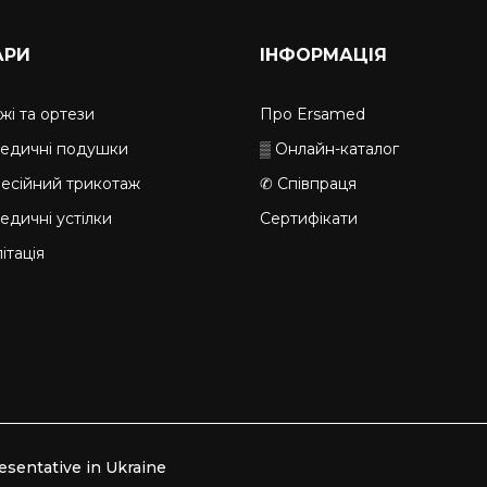
АРИ
ІНФОРМАЦІЯ
жі та ортези
Про Ersamed
едичні подушки
▒ Онлайн-каталог
есійний трикотаж
✆ Співпраця
едичні устілки
Сертифікати
ітація
esentative in Ukraine