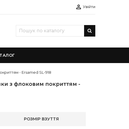

Увійти
ТАЛОГ
покриттям - Ersamed SL-918
ики з флоковим покриттям -
РОЗМІР ВЗУТТЯ