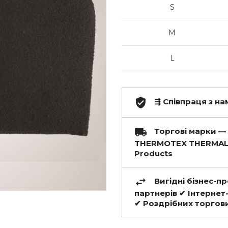
S
M
L
⇶ Співпраця з нам
Торгові марки — 
THERMOTEX THERMAL 
Products
Вигідні бізнес-п
партнерів ✔ Інтернет
✔ Роздрібних торгов