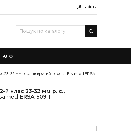

Увійти
ТАЛОГ
с 23-32 мм р. с., відкритий носок - Ersamed ERSA-
-й клас 23-32 мм р. с.,
rsamed ERSA-509-1