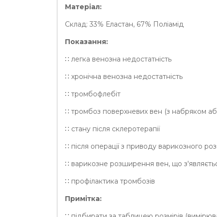
Матеріал:
Склад: 33% Еластан, 67% Поліамід
Показання:
∷ легка венозна недостатність
∷ хронічна венозна недостатність
∷ тромбофлебіт
∷ тромбоз поверхневих вен (з набряком аб
∷ стану після склеротерапії
∷ після операції з приводу варикозного ро
∷ варикозне розширення вен, що з'являєтьс
∷ профілактика тромбозів
Примітка:
∷ підбирати за таблицею розмірів (вимірюва