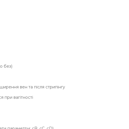
о без)
зширення вен та після стрипінгу
я при вагітності
ти параметри: cB, cC, сD)