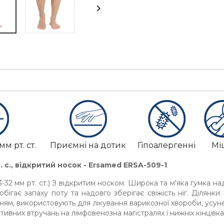

мм рт. ст.
Приємні на дотик
Гіпоалергенні
Мі
 с.,
відкритий носок - Ersamed ERSA-509-1
3-32 мм рт. ст.) З відкритим носком. Широка та м'яка гумка на
обігає запаху поту та надовго зберігає свіжість ніг. Ділянки
м, використовують для лікування варикозної хвороби, усуне
вних втручань на лімфовенозна магістралях і нижніх кінцівках