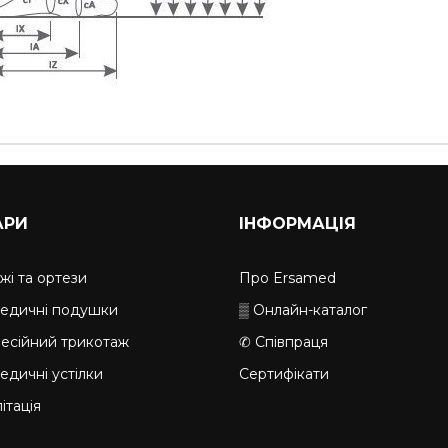
АРИ
ІНФОРМАЦІЯ
жі та ортези
Про Ersamed
едичні подушки
▒ Онлайн-каталог
есійний трикотаж
✆ Співпраця
едичні устілки
Сертифікати
ітація