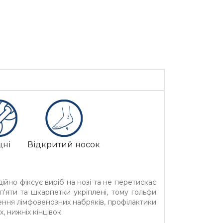
цні
Відкритий носок
дійно фіксує виріб на нозі та не перетискає
 п'яти та шкарпетки укріплені, тому гольфи
ння лімфовенозних набряків, профілактики
, нижніх кінцівок.