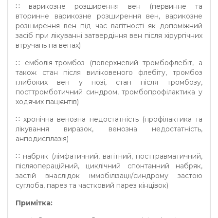
∷ варикозне розширення вен (первинне та
вторинне варикозне розширення вен, варикозне
розширення вен під час вагітності як допоміжний
засіб при лікуванні затвердіння вен після хірургічних
втручань на венах)
∷ емболія-тромбоз (поверхневий тромбофлебіт, а
також стан після виліковеного флебіту, тромбоз
глибоких вен у нозі, стан після тромбозу,
посттромботичний синдром, тромбопрофілактика у
ходячих пацієнтів)
∷ хронічна венозна недостатність (профілактика та
лікування виразок, венозна недостатність,
ангіодисплазія)
∷ набряк (лімфатичний, вагітний, посттравматичний,
післяопераційний, циклічний спонтанний набряк,
застій внаслідок іммобілізації/синдрому застою
суглоба, парез та частковий парез кінцівок)
Примітка: