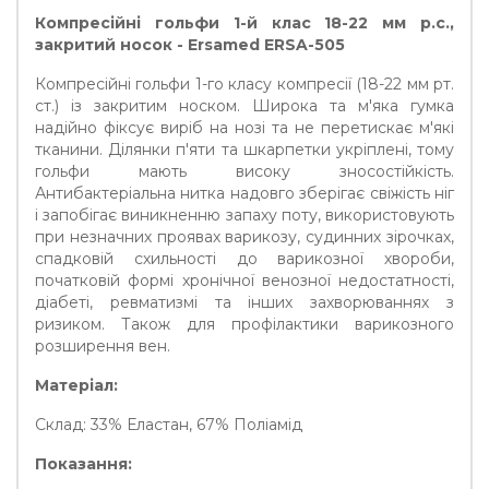
Компресійні гольфи 1-й клас 18-22 мм р.с.,
закритий носок - Ersamed ERSA-505
Компресійні гольфи 1-го класу компресії (18-22 мм рт.
ст.) із закритим носком. Широка та м'яка гумка
надійно фіксує виріб на нозі та не перетискає м'які
тканини. Ділянки п'яти та шкарпетки укріплені, тому
гольфи мають високу зносостійкість.
Антибактеріальна нитка надовго зберігає свіжість ніг
і запобігає виникненню запаху поту, використовують
при незначних проявах варикозу, судинних зірочках,
спадковій схильності до варикозної хвороби,
початковій формі хронічної венозної недостатності,
діабеті, ревматизмі та інших захворюваннях з
ризиком. Також для профілактики варикозного
розширення вен.
Матеріал:
Склад: 33% Еластан, 67% Поліамід
Показання: