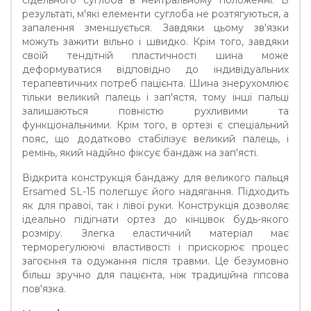
сідельного суглоба в нейтральному положенні. В
результаті, м'які елементи суглоба не розтягуються, а
запалення зменшується. Завдяки цьому зв'язки
можуть зажити вільно і швидко. Крім того, завдяки
своїй тендітній пластичності шина може
деформуватися відповідно до індивідуальних
терапевтичних потреб пацієнта. Шина знерухомлює
тільки великий палець і зап'ястя, тому інші пальці
залишаються повністю рухливими та
функціональними. Крім того, в ортезі є спеціальний
пояс, що додатково стабілізує великий палець, і
ремінь, який надійно фіксує бандаж на зап'ясті.
Відкрита конструкція бандажу для великого пальця
Ersamed SL-15 полегшує його надягання. Підходить
як для правої, так і лівої руки. Конструкція дозволяє
ідеально підігнати ортез до кінцівок будь-якого
розміру. Злегка еластичний матеріал має
терморегулюючі властивості і прискорює процес
загоєння та одужання після травми. Це безумовно
більш зручно для пацієнта, ніж традиційна гіпсова
пов'язка.