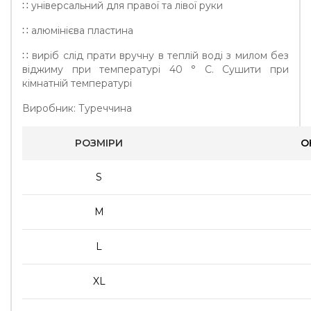
∷ універсальний для правої та лівої руки
∷ алюмінієва пластина
∷ виріб слід прати вручну в теплій воді з милом без
віджиму при температурі 40 ° C. Сушити при
кімнатній температурі
Виробник: Туреччина
РОЗМІРИ
О
S
M
L
XL