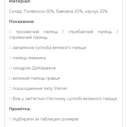
Матеріал:
Склад: Полівіскон 55%, бавовна 20%, каучук 25%
Показання:
∷ тріскаючий палець / стрибаючий палець /
стріляючий палець
∷ запалення суглоба великого пальця
∷ палець лижника
∷ синдром ДеКервена
∷ великий палець гравця
∷ пошкодження типу Stener
∷ біль у зап'ястно-п'ястному суглобі великого пальця
Примітка:
∷ підбирати за таблицею розмірів