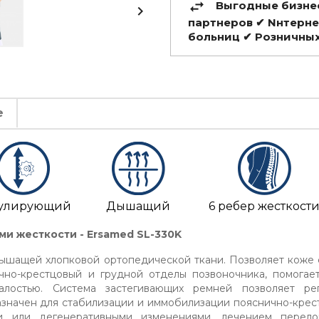
Выгодные бизне

партнеров ✔ Nнтерне
больниц ✔ Розничных
е
улирующий
Дышащий
6 ребер жесткост
ми жесткости - Ersamed SL-330K
дышащей хлопковой ортопедической ткани. Позволяет коже 
чно-крестцовый и грудной отделы позвоночника, помогае
лостью. Система застегивающих ремней позволяет рег
значен для стабилизации и иммобилизации пояснично-крест
 или дегенеративными изменениями, лечением перело