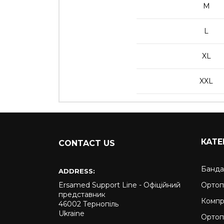
M
L
XL
XXL
КАТЕ
CONTACT US
Банда
ADDRESS:
Ersamed Support Line - Офіційний
Ортоп
представник
Компр
46002 Тернопіль
Ukraine
Ортоп