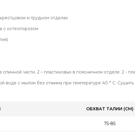
крестцовом и грудном отделах
а с остеопорозом
гия)
в спинной части. 2 – пластиковых в поясничном отделе. 2 - п
лой воде с мылом без отжима при температуре 40 ° C. Сушит
Ы
ОБХВАТ ТАЛИИ (CM)
75-85