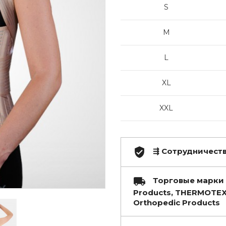
S
M
L
XL
XXL
⇶ Сотрудничество
Торговые марки 
Products, THERMOTEX
Orthopedic Products