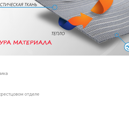
ника
крестцовом отделе