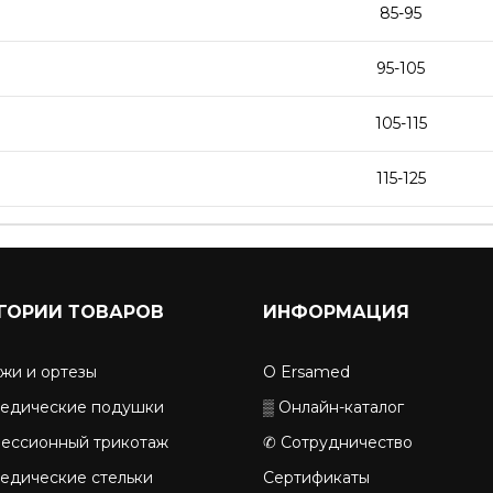
85-95
95-105
105-115
115-125
ГОРИИ ТОВАРОВ
ИНФОРМАЦИЯ
жи и ортезы
О Ersamed
едические подушки
▒ Онлайн-каталог
ессионный трикотаж
✆ Сотрудничество
едические стельки
Сертификаты