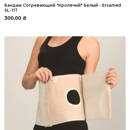
ADD TO CART
Бандаж Согревающий "Кролячий" Белый - Ersamed
SL-11T
Цена
300,00 ₴