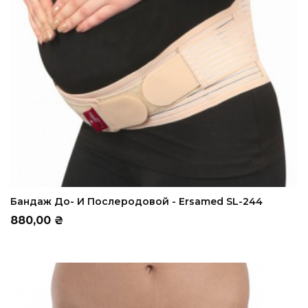
ADD TO CART
Бандаж До- И Послеродовой - Ersamed SL-244
Цена
880,00 ₴