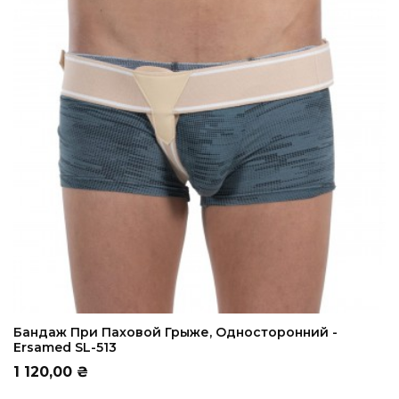
ADD TO CART
Бандаж При Паховой Грыже, Односторонний -
Ersamed SL-513
Цена
1 120,00 ₴