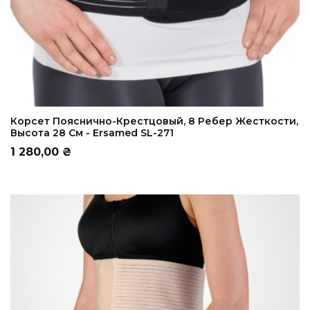
ADD TO CART
Корсет Пояснично-Крестцовый, 8 Ребер Жесткости,
Высота 28 См - Ersamed SL-271
Цена
1 280,00 ₴