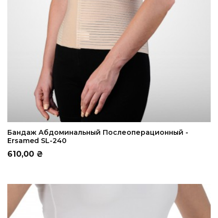
ADD TO CART
Бандаж Абдоминальный Послеоперационный -
Ersamed SL-240
Цена
610,00 ₴