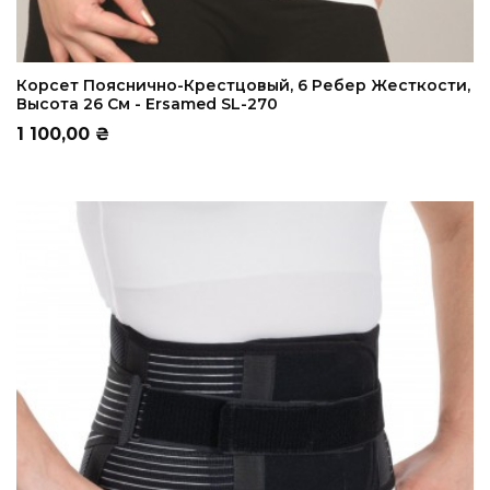
ADD TO CART
Корсет Пояснично-Крестцовый, 6 Ребер Жесткости,
Высота 26 См - Ersamed SL-270
Цена
1 100,00 ₴