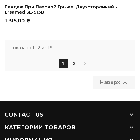
ADD TO CART
Бандаж При Паховой Грыже, Двухсторонний -
Ersamed SL-513B
Цена
1 315,00 ₴
Показано 1-12 из 19
1
2

Наверх

CONTACT US

КАТЕГОРИИ ТОВАРОВ