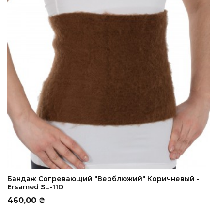
ADD TO CART
Бандаж Согревающий "Верблюжий" Коричневый -
Ersamed SL-11D
Цена
460,00 ₴