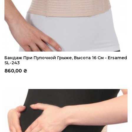
ADD TO CART
Бандаж При Пупочной Грыже, Высота 16 См - Ersamed
SL-243
Цена
860,00 ₴