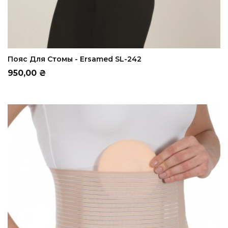
ADD TO CART
Пояс Для Стомы - Ersamed SL-242
Цена
950,00 ₴