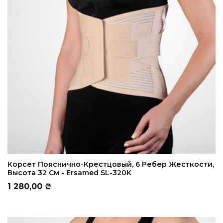
ADD TO CART
Корсет Пояснично-Крестцовый, 6 Ребер Жесткости,
Высота 32 См - Ersamed SL-320K
Цена
1 280,00 ₴