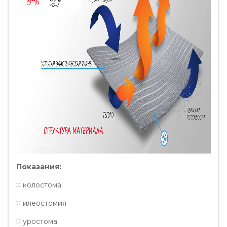
Показания:
∷ колостома
∷ илеостомия
∷ уростома